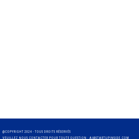
@COPYRIGHT 2024 - TOUS DROITS RÉSERVÉS
VEUILLEZ NOUS CONTACTER POUR TOUTE QUESTION : AI@STARTUPINSIDE.COM