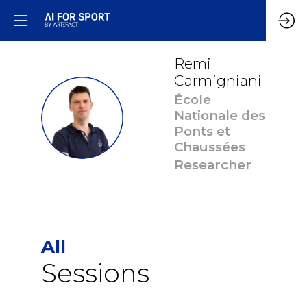
Remi
Carmigniani
École
RC
Nationale des
Ponts et
Chaussées
Researcher
All
Sessions
7:16
-
7:36
pm
pm
CET
CET