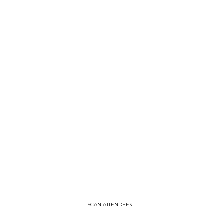
20,
2024
—
05:03
pm
CET
-
5:20
PM
CET
MAINSTAGE
SCAN ATTENDEES